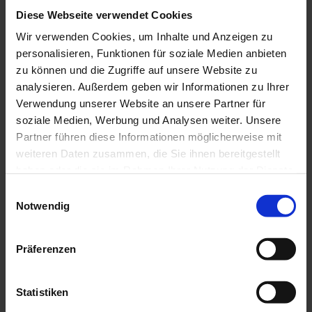
behörde
Diese Webseite verwendet Cookies
Im Falle von Verstößen gegen die DSGVO steht
Wir verwenden Cookies, um Inhalte und Anzeigen zu
den Betroffenen ein Beschwerderecht bei einer
personalisieren, Funktionen für soziale Medien anbieten
Aufsichtsbehörde, insbesondere in dem
zu können und die Zugriffe auf unsere Website zu
Mitgliedstaat ihres gewöhnlichen Aufenthalts, ihres
analysieren. Außerdem geben wir Informationen zu Ihrer
Arbeitsplatzes oder des Orts des mutmaßlichen
Verwendung unserer Website an unsere Partner für
Verstoßes zu. Das Beschwerderecht besteht
soziale Medien, Werbung und Analysen weiter. Unsere
unbeschadet anderweitiger verwaltungsrechtlicher
Partner führen diese Informationen möglicherweise mit
weiteren Daten zusammen, die Sie ihnen bereitgestellt
oder gerichtlicher Rechtsbehelfe.
haben oder die sie im Rahmen Ihrer Nutzung der Dienste
Recht auf Daten­übertrag­barkeit
gesammelt haben.
Einwilligungsauswahl
Sie haben das Recht, Daten, die wir auf Grundlage
Notwendig
Ihrer Einwilligung oder in Erfüllung eines Vertrags
automatisiert verarbeiten, an sich oder an einen
Präferenzen
Dritten in einem gängigen, maschinenlesbaren
Format aushändigen zu lassen. Sofern Sie die
Statistiken
direkte Übertragung der Daten an einen anderen